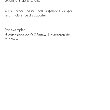
extensions de cils, etc.
En terme de masse, nous respectons ce que
le cil naturel peut supporter.
Par exemple:
5 extensions de 0.05mm= 1 extension de
0.25mm
Lorsque cette technique est pratiquée
adéquatement, le cil naturel ne sera jamais
plus abîmé ou surchargé que la technique cil
à cil.
Cette nouvelle technique est bénéfique pour
plusieurs raisons puisque l'on peut offrir un
certain volume aux clientes qui possèdent
des cils fins & clairsemés, jouer avec la
densité en fonction de la demande ou
encore corriger l'inégalité naturelle.